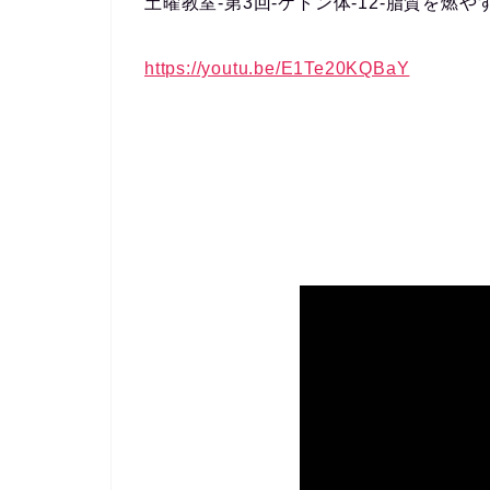
土曜教室-第3回-ケトン体-12-脂質を燃や
https://youtu.be/E1Te20KQBaY