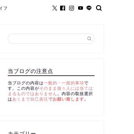
イフ
当ブログの注意点
当ブログの内容は
一般的・一面的事項
で
す。この内容が
そのまま個々人には当ては
まるものではありません
。内容の取捨選択
は
あくまで自己責任
でお願い致します。
カテゴリー