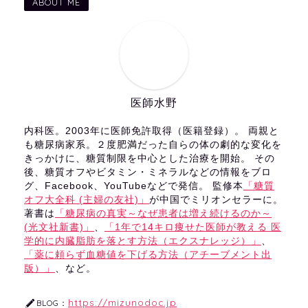
ABOUT ME
医師水野
内科医。2003年に医師免許取得（医籍登録）。 両親と
も糖尿病家系。２度肥満だった自らの体の劇的な変化を
きっかけに、糖質制限を中心とした治療を開始。 その
後、糖質オフやビタミン・ミネラルなどの情報をブロ
グ、Facebook、YouTubeなどで発信。 監修本
「糖質
オフ大全科 (主婦の友社)」
が中国でミリオンセラーに。
著書は
「糖尿病の真実～なぜ患者は増え続けるのか～
(光文社新書)」
、
「1年で14キロ痩せた医師が教える 医
学的に内臓脂肪を落とす方法（エクスナレッジ）」
、
「薬に頼らず血糖値を下げる方法（アチーブメント出
版）」
、など。
https://mizunodoc.jp
BLOG：