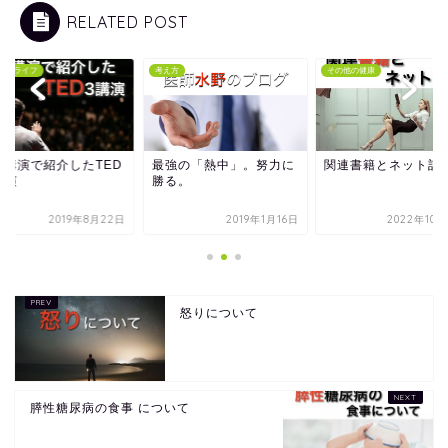
RELATED POST
オフライフ
考え方
その他の健康
戸講演で紹介したTED
最強の「熱中」。努力に
関連書籍とネット記
講演
勝る。
2019年8月22日
2019年1月16日
2022年10
怒りについて
膵性糖尿病の食事 について