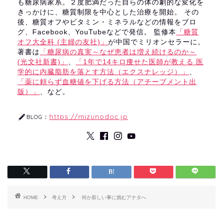
も糖尿病家系。２度肥満だった自らの体の劇的な変化を
きっかけに、糖質制限を中心とした治療を開始。 その
後、糖質オフやビタミン・ミネラルなどの情報をブロ
グ、Facebook、YouTubeなどで発信。 監修本
「糖質
オフ大全科 (主婦の友社)」
が中国でミリオンセラーに。
著書は
「糖尿病の真実～なぜ患者は増え続けるのか～
(光文社新書)」
、
「1年で14キロ痩せた医師が教える 医
学的に内臓脂肪を落とす方法（エクスナレッジ）」
、
「薬に頼らず血糖値を下げる方法（アチーブメント出
版）」
、など。
https://mizunodoc.jp
BLOG：
HOME
考え方
何か新しい事に挑むアナタへ