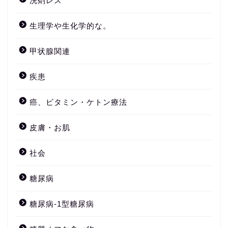
洗剤レス
生理学や生化学的な。
甲状腺関連
疾患
癌、ビタミン・ケトン療法
皮膚・お肌
社会
糖尿病
糖尿病-1型糖尿病