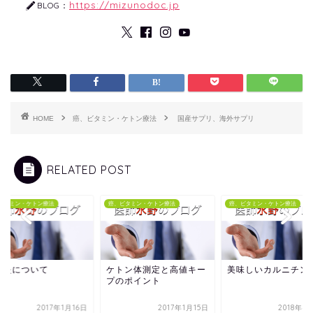
https://mizunodoc.jp
BLOG：
HOME
癌、ビタミン・ケトン療法
国産サプリ、海外サプリ
RELATED POST
ビタミン・ケトン療法
癌、ビタミン・ケトン療法
癌、ビタミン・ケトン療法
管炎について
ケトン体測定と高値キー
美味しいカルニチン
プのポイント
2017年1月16日
2017年1月15日
2018年4