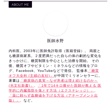
ABOUT ME
医師水野
内科医。2003年に医師免許取得（医籍登録）。 両親と
も糖尿病家系。２度肥満だった自らの体の劇的な変化を
きっかけに、糖質制限を中心とした治療を開始。 その
後、糖質オフやビタミン・ミネラルなどの情報をブロ
グ、Facebook、YouTubeなどで発信。 監修本
「糖質
オフ大全科 (主婦の友社)」
が中国でミリオンセラーに。
著書は
「糖尿病の真実～なぜ患者は増え続けるのか～
(光文社新書)」
、
「1年で14キロ痩せた医師が教える 医
学的に内臓脂肪を落とす方法（エクスナレッジ）」
、
「薬に頼らず血糖値を下げる方法（アチーブメント出
版）」
、など。