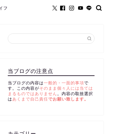
イフ
当ブログの注意点
当ブログの内容は
一般的・一面的事項
で
す。この内容が
そのまま個々人には当ては
まるものではありません
。内容の取捨選択
は
あくまで自己責任
でお願い致します。
カテゴリー