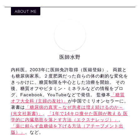
ABOUT ME
医師水野
内科医。2003年に医師免許取得（医籍登録）。 両親と
も糖尿病家系。２度肥満だった自らの体の劇的な変化を
きっかけに、糖質制限を中心とした治療を開始。 その
後、糖質オフやビタミン・ミネラルなどの情報をブロ
グ、Facebook、YouTubeなどで発信。 監修本
「糖質
オフ大全科 (主婦の友社)」
が中国でミリオンセラーに。
著書は
「糖尿病の真実～なぜ患者は増え続けるのか～
(光文社新書)」
、
「1年で14キロ痩せた医師が教える 医
学的に内臓脂肪を落とす方法（エクスナレッジ）」
、
「薬に頼らず血糖値を下げる方法（アチーブメント出
版）」
、など。