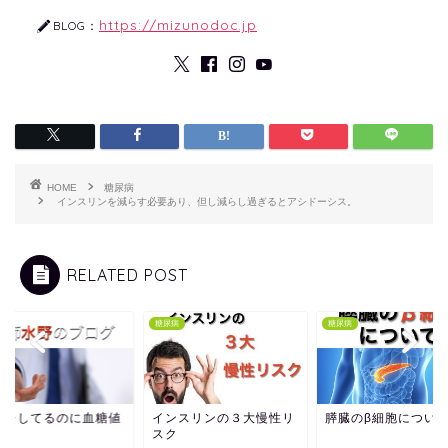
https://mizunodoc.jp
BLOG：
HOME
糖尿病
インスリンを減らす必要あり、但し減らし過ぎるとアシドーシス。
RELATED POST
病
糖尿病
糖尿病
トレしてるのに血糖値
インスリンの３大慢性リ
膵臓のβ細胞につい
化？
スク