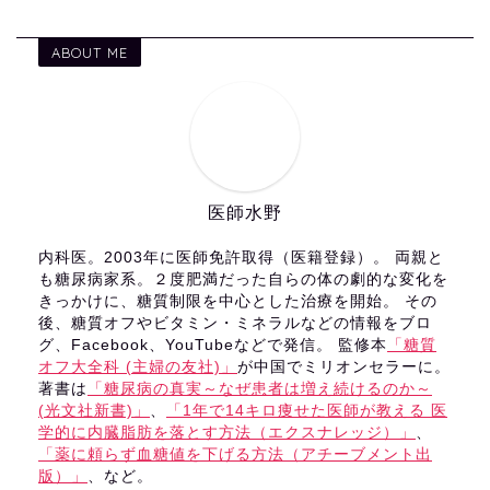
ABOUT ME
医師水野
内科医。2003年に医師免許取得（医籍登録）。 両親と
も糖尿病家系。２度肥満だった自らの体の劇的な変化を
きっかけに、糖質制限を中心とした治療を開始。 その
後、糖質オフやビタミン・ミネラルなどの情報をブロ
グ、Facebook、YouTubeなどで発信。 監修本
「糖質
オフ大全科 (主婦の友社)」
が中国でミリオンセラーに。
著書は
「糖尿病の真実～なぜ患者は増え続けるのか～
(光文社新書)」
、
「1年で14キロ痩せた医師が教える 医
学的に内臓脂肪を落とす方法（エクスナレッジ）」
、
「薬に頼らず血糖値を下げる方法（アチーブメント出
版）」
、など。