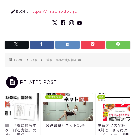
https://mizunodoc.jp
BLOG：
HOME
出版
重版！最強の糖質制限GB
RELATED POST
その他の健康
出版
料公開！「薬に頼らず
関連書籍とネット記事
糖質オフ大全科、早
糖値を下げる方法」の
3刷に！さらにダ・
はじめに」部分
ンチニュース掲載。ht.