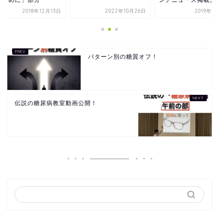
2018年12月13日
2022年10月26日
2019年6
パターン別の糖質オフ！
伝説の糖尿病教室動画公開！