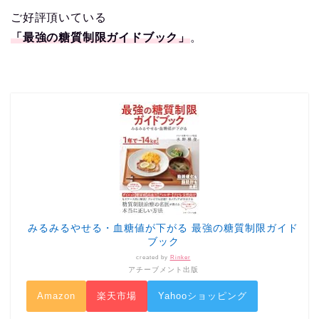
ご好評頂いている
「最強の糖質制限ガイドブック」
。
みるみるやせる・血糖値が下がる 最強の糖質制限ガイド
ブック
created by
Rinker
アチーブメント出版
Amazon
楽天市場
Yahooショッピング