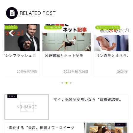
RELATED POST
ミン・ミネラル
その他の健康
ビタミン・ミネラル
イアシンフラッシュ！
関連書籍とネット記事
リン過剰とミネラル
2019年9月9日
2022年10月26日
2024年1
マイナ保険証が無いなら〝資格確認書〟
進化する〝最高〟糖質オフ・スイーツ