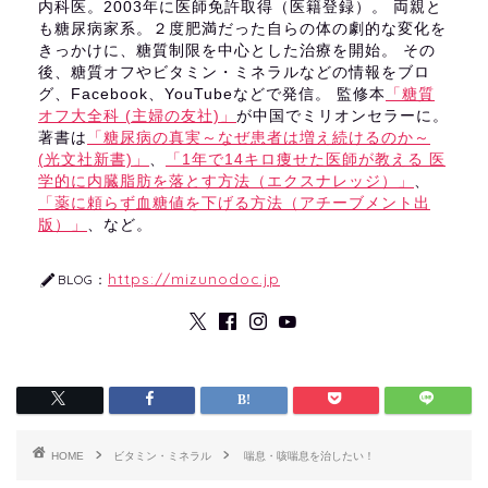
内科医。2003年に医師免許取得（医籍登録）。 両親と
も糖尿病家系。２度肥満だった自らの体の劇的な変化を
きっかけに、糖質制限を中心とした治療を開始。 その
後、糖質オフやビタミン・ミネラルなどの情報をブロ
グ、Facebook、YouTubeなどで発信。 監修本
「糖質
オフ大全科 (主婦の友社)」
が中国でミリオンセラーに。
著書は
「糖尿病の真実～なぜ患者は増え続けるのか～
(光文社新書)」
、
「1年で14キロ痩せた医師が教える 医
学的に内臓脂肪を落とす方法（エクスナレッジ）」
、
「薬に頼らず血糖値を下げる方法（アチーブメント出
版）」
、など。
https://mizunodoc.jp
BLOG：
HOME
ビタミン・ミネラル
喘息・咳喘息を治したい！