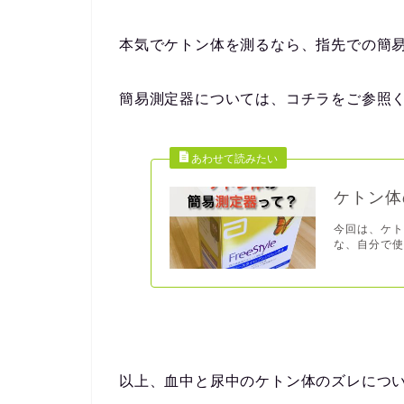
本気でケトン体を測るなら、指先での簡
簡易測定器については、コチラをご参照
ケトン体
今回は、ケト
な、自分で使
以上、血中と尿中のケトン体のズレにつ