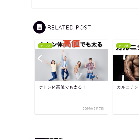
RELATED POST
ケトン体
ケトン体
多い！
ケトン体高値でも太る！
カルニチン
2019年8月28日
2019年9月7日