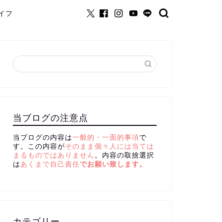
イフ
当ブログの注意点
当ブログの内容は
一般的・一面的事項
で
す。この内容が
そのまま個々人には当ては
まるものではありません
。内容の取捨選択
は
あくまで自己責任
でお願い致します。
カテゴリー