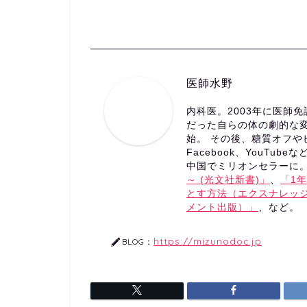
医師水野
内科医。2003年に医師
だった自らの体の劇的な
始。 その後、糖質オフ
Facebook、YouTub
中国でミリオンセラーに。
～ (光文社新書)」
、
「1
とす方法（エクスナレッ
メント出版）」
、など。
https://mizunodoc.jp
BLOG：