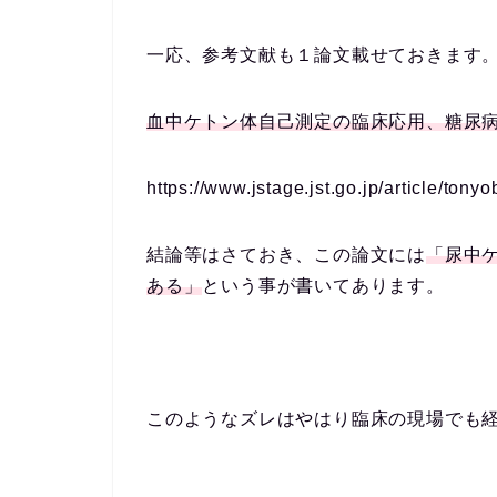
一応、参考文献も１論文載せておきます
血中ケトン体自己測定の臨床応用、糖尿病 Vol.31
https://www.jstage.jst.go.jp/article/ton
結論等はさておき、この論文には
「尿中
ある」
という事が書いてあります。
このようなズレはやはり臨床の現場でも