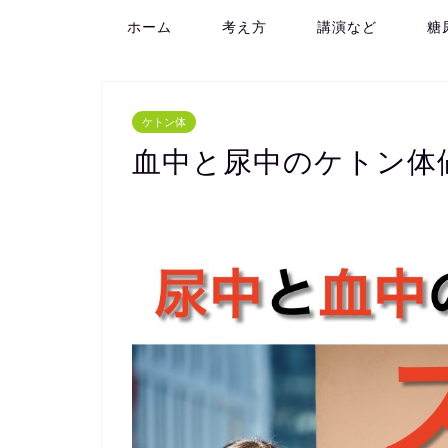
ホーム
考え方
講演など
糖
ケトン体
血中と尿中のケトン体