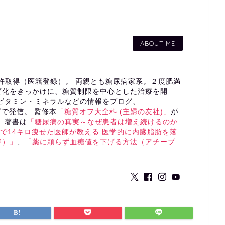
ABOUT ME
免許取得（医籍登録）。 両親とも糖尿病家系。２度肥満
変化をきっかけに、糖質制限を中心とした治療を開
やビタミン・ミネラルなどの情報をブログ、
eなどで発信。 監修本
「糖質オフ大全科 (主婦の友社)」
が
 著書は
「糖尿病の真実～なぜ患者は増え続けるのか
年で14キロ痩せた医師が教える 医学的に内臓脂肪を落
ジ）」
、
「薬に頼らず血糖値を下げる方法（アチーブ