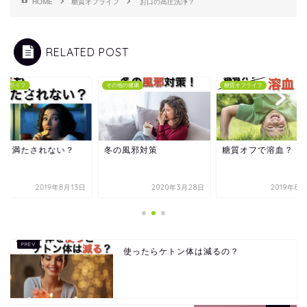
HOME
糖質オフライフ
お口の高圧洗浄？
RELATED POST
オフライフ
その他の健康
糖質オフライフ
後も満たされない？
冬の風邪対策
糖質オフで溶血？
2019年8月13日
2020年3月28日
2019年8
使ったらケトン体は減るの？