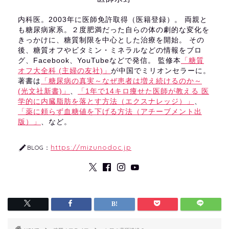
内科医。2003年に医師免許取得（医籍登録）。 両親と
も糖尿病家系。２度肥満だった自らの体の劇的な変化を
きっかけに、糖質制限を中心とした治療を開始。 その
後、糖質オフやビタミン・ミネラルなどの情報をブロ
グ、Facebook、YouTubeなどで発信。 監修本
「糖質
オフ大全科 (主婦の友社)」
が中国でミリオンセラーに。
著書は
「糖尿病の真実～なぜ患者は増え続けるのか～
(光文社新書)」
、
「1年で14キロ痩せた医師が教える 医
学的に内臓脂肪を落とす方法（エクスナレッジ）」
、
「薬に頼らず血糖値を下げる方法（アチーブメント出
版）」
、など。
https://mizunodoc.jp
BLOG：