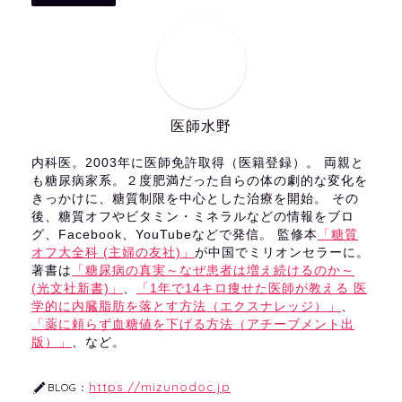
医師水野
内科医。2003年に医師免許取得（医籍登録）。 両親と
も糖尿病家系。２度肥満だった自らの体の劇的な変化を
きっかけに、糖質制限を中心とした治療を開始。 その
後、糖質オフやビタミン・ミネラルなどの情報をブロ
グ、Facebook、YouTubeなどで発信。 監修本
「糖質
オフ大全科 (主婦の友社)」
が中国でミリオンセラーに。
著書は
「糖尿病の真実～なぜ患者は増え続けるのか～
(光文社新書)」
、
「1年で14キロ痩せた医師が教える 医
学的に内臓脂肪を落とす方法（エクスナレッジ）」
、
「薬に頼らず血糖値を下げる方法（アチーブメント出
版）」
、など。
https://mizunodoc.jp
BLOG：