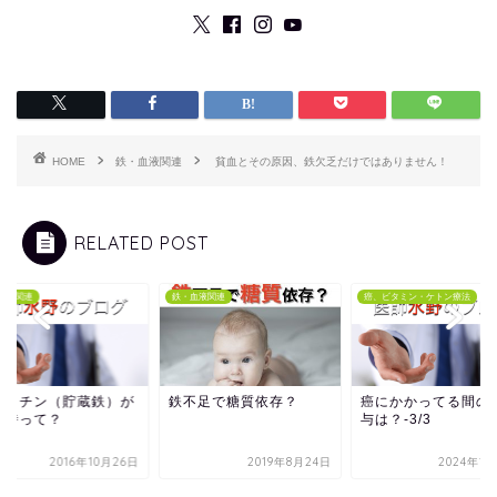
HOME
鉄・血液関連
貧血とその原因、鉄欠乏だけではありません！
RELATED POST
血液関連
鉄・血液関連
癌、ビタミン・ケトン療法
ェリチン（貯蔵鉄）が
鉄不足で糖質依存？
癌にかかってる間の
い時って？
与は？-3/3
2016年10月26日
2019年8月24日
2024年1