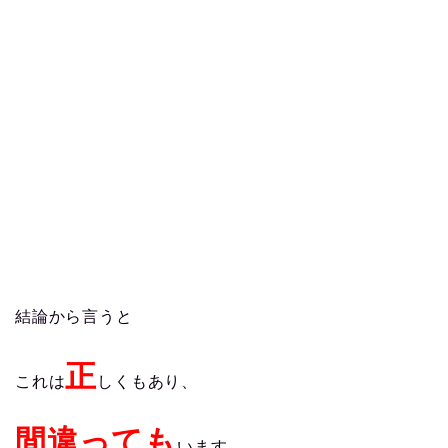
結論から言うと
正
これは
しくもあり、
間違っても
います。