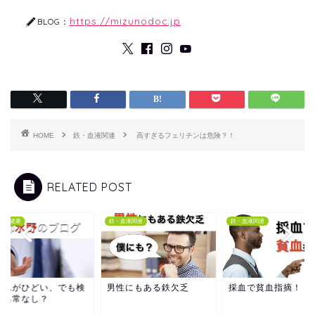
https://mizunodoc.jp
BLOG：
HOME
鉄・血液関連
高すぎるフェリチンは危険？！
RELATED POST
他の健康
鉄・血液関連
鉄・血液関連
忘れがひどい、でも検
男性にもある鉄欠乏
採血で貧血指摘！
は異常なし？