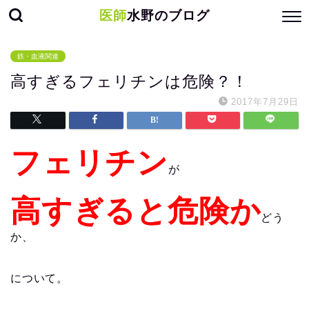
医師
水野のブログ
鉄・血液関連
高すぎるフェリチンは危険？！
2017年7月29日
フェリチン
が
高すぎると危険か
どう
か、
について。