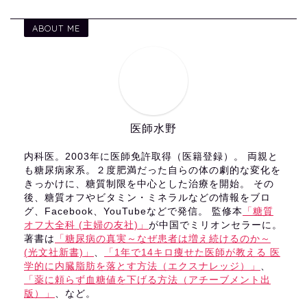
ABOUT ME
医師水野
内科医。2003年に医師免許取得（医籍登録）。 両親と
も糖尿病家系。２度肥満だった自らの体の劇的な変化を
きっかけに、糖質制限を中心とした治療を開始。 その
後、糖質オフやビタミン・ミネラルなどの情報をブロ
グ、Facebook、YouTubeなどで発信。 監修本
「糖質
オフ大全科 (主婦の友社)」
が中国でミリオンセラーに。
著書は
「糖尿病の真実～なぜ患者は増え続けるのか～
(光文社新書)」
、
「1年で14キロ痩せた医師が教える 医
学的に内臓脂肪を落とす方法（エクスナレッジ）」
、
「薬に頼らず血糖値を下げる方法（アチーブメント出
版）」
、など。