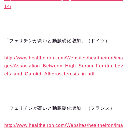
14/
「フェリチンが高いと動脈硬化増加」（ドイツ）
http://www.healtheiron.com/Websites/healtheiron/ima
ges/Association_Between_High_Serum_Ferritin_Lev
els_and_Carotid_Atherosclerosis_in.pdf
「フェリチンが高いと動脈硬化増加」（フランス）
http://www.healtheiron.com/Websites/healtheiron/ima