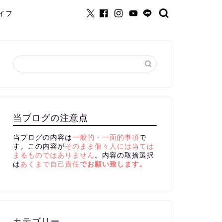
イフ
当ブログの注意点
当ブログの内容は
一般的・一面的事項
で
す。この内容が
そのまま個々人には当ては
まるものではありません
。内容の取捨選択
は
あくまで自己責任
でお願い致します。
カテゴリー