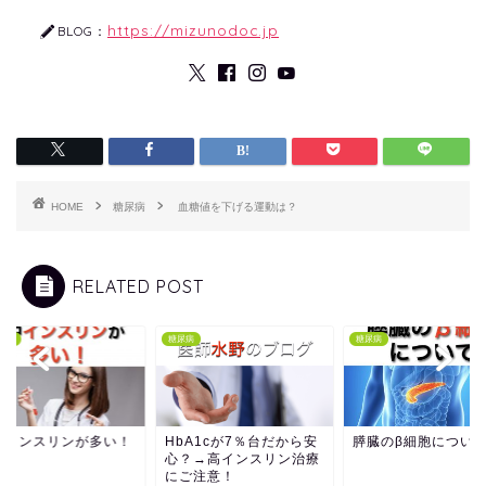
https://mizunodoc.jp
BLOG：
HOME
糖尿病
血糖値を下げる運動は？
RELATED POST
ン体
糖尿病
糖尿病
中インスリンが多い！
HbA1cが7％台だから安
膵臓のβ細胞につい
心？→高インスリン治療
にご注意！