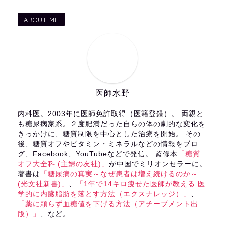
ABOUT ME
医師水野
内科医。2003年に医師免許取得（医籍登録）。 両親と
も糖尿病家系。２度肥満だった自らの体の劇的な変化を
きっかけに、糖質制限を中心とした治療を開始。 その
後、糖質オフやビタミン・ミネラルなどの情報をブロ
グ、Facebook、YouTubeなどで発信。 監修本
「糖質
オフ大全科 (主婦の友社)」
が中国でミリオンセラーに。
著書は
「糖尿病の真実～なぜ患者は増え続けるのか～
(光文社新書)」
、
「1年で14キロ痩せた医師が教える 医
学的に内臓脂肪を落とす方法（エクスナレッジ）」
、
「薬に頼らず血糖値を下げる方法（アチーブメント出
版）」
、など。