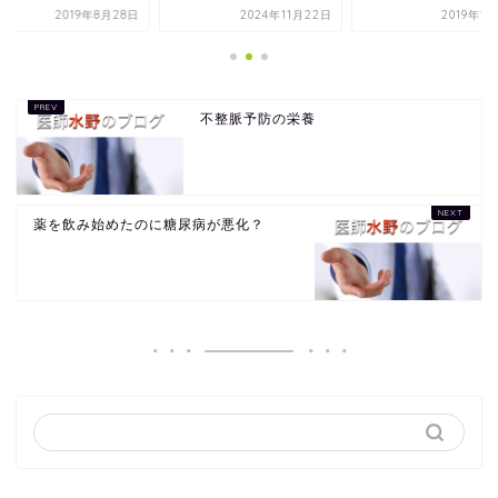
2019年8月28日
2024年11月22日
2019年1
不整脈予防の栄養
薬を飲み始めたのに糖尿病が悪化？