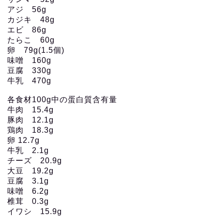
アジ 56g
カジキ 48g
エビ 86g
たらこ 60g
卵 79g(1.5個)
味噌 160g
豆腐 330g
牛乳 470g
各食材100g中の蛋白質含有量
牛肉 15.4g
豚肉 12.1g
鶏肉 18.3g
卵 12.7g
牛乳 2.1g
チーズ 20.9g
大豆 19.2g
豆腐 3.1g
味噌 6.2g
椎茸 0.3g
イワシ 15.9g