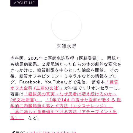
ABOUT ME
医師水野
内科医。2003年に医師免許取得（医籍登録）。 両親と
も糖尿病家系。２度肥満だった自らの体の劇的な変化を
きっかけに、糖質制限を中心とした治療を開始。 その
後、糖質オフやビタミン・ミネラルなどの情報をブロ
グ、Facebook、YouTubeなどで発信。 監修本
「糖質
オフ大全科 (主婦の友社)」
が中国でミリオンセラーに。
著書は
「糖尿病の真実～なぜ患者は増え続けるのか～
(光文社新書)」
、
「1年で14キロ痩せた医師が教える 医
学的に内臓脂肪を落とす方法（エクスナレッジ）」
、
「薬に頼らず血糖値を下げる方法（アチーブメント出
版）」
、など。
https://mizunodoc.jp
BLOG：