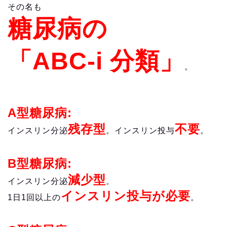
その名も
糖尿病の
「ABC-i 分類」
。
A型糖尿病:
残存型
不要
インスリン分泌
。インスリン投与
。
B型糖尿病:
減少型
インスリン分泌
。
インスリン投与が必要
1日1回以上の
。