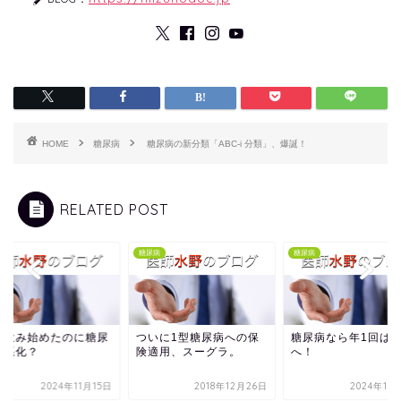
HOME
糖尿病
糖尿病の新分類「ABC-i 分類」、爆誕！
RELATED POST
病
糖尿病
糖尿病
を飲み始めたのに糖尿
ついに1型糖尿病への保
糖尿病なら年1回は
が悪化？
険適用、スーグラ。
へ！
2024年11月15日
2018年12月26日
2024年11