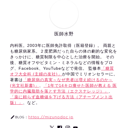
医師水野
内科医。2003年に医師免許取得（医籍登録）。 両親と
も糖尿病家系。２度肥満だった自らの体の劇的な変化を
きっかけに、糖質制限を中心とした治療を開始。 その
後、糖質オフやビタミン・ミネラルなどの情報をブロ
グ、Facebook、YouTubeなどで発信。 監修本
「糖質
オフ大全科 (主婦の友社)」
が中国でミリオンセラーに。
著書は
「糖尿病の真実～なぜ患者は増え続けるのか～
(光文社新書)」
、
「1年で14キロ痩せた医師が教える 医
学的に内臓脂肪を落とす方法（エクスナレッジ）」
、
「薬に頼らず血糖値を下げる方法（アチーブメント出
版）」
、など。
https://mizunodoc.jp
BLOG：