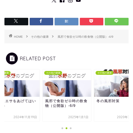
HOME
その他の健康
風邪で食欲ゼロ時の飲食物（公開版）-4/9
RELATED POST
他の健康
その他の健康
その他の健康
トにエサをあげてはい
風邪で食欲ゼロ時の飲食
冬の風邪対策
ない
物（公開版）-6/9
2024年11月19日
2025年1月1日
2020年3月