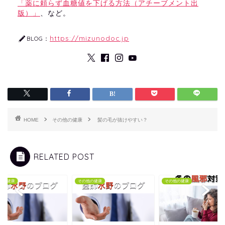
「薬に頼らず血糖値を下げる方法（アチーブメント出
版）」
、など。
https://mizunodoc.jp
BLOG：
HOME
その他の健康
髪の毛が抜けやすい？
RELATED POST
他の健康
その他の健康
その他の健康