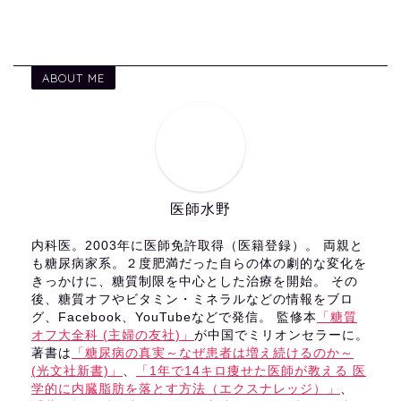
ABOUT ME
医師水野
内科医。2003年に医師免許取得（医籍登録）。 両親と
も糖尿病家系。２度肥満だった自らの体の劇的な変化を
きっかけに、糖質制限を中心とした治療を開始。 その
後、糖質オフやビタミン・ミネラルなどの情報をブロ
グ、Facebook、YouTubeなどで発信。 監修本
「糖質
オフ大全科 (主婦の友社)」
が中国でミリオンセラーに。
著書は
「糖尿病の真実～なぜ患者は増え続けるのか～
(光文社新書)」
、
「1年で14キロ痩せた医師が教える 医
学的に内臓脂肪を落とす方法（エクスナレッジ）」
、