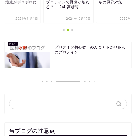
近、指先がボロボロに
プロテインで腎臓が壊れ
冬の風邪対策
る？！-2/4-高糖質
2024年11月1日
2024年10月17日
2020年3月
プロテイン初心者・めんどくさがりさん
のプロテイン
当ブログの注意点