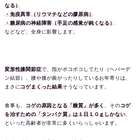
なる）
・免疫異常（リウマチなどの膠原病）
・糖尿病の神経障害（手足の感覚が鈍くなる）
などなど、全身に影響します。
変形性膝関節症
で、指がボコボコしてたり（ヘバーデ
ン結節）、腰や膝が曲がったりしているお年寄りは、
まさに
コゲまくった結果
そうなっています。
食事も、
コゲの原因となる「糖質」が多く
、その
コゲ
を治すための「タンパク質」は１日１０ｇしかない
、
といった高齢者が非常に多くいらっしゃいます。