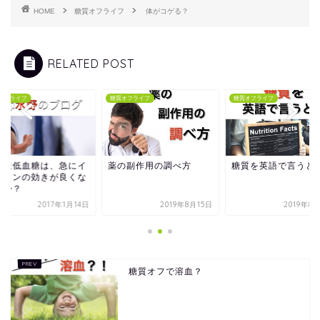
HOME
糖質オフライフ
体がコゲる？
RELATED POST
オフライフ
糖質オフライフ
糖質オフライフ
応性低血糖は、急にイ
薬の副作用の調べ方
糖質を英語で言うと
スリンの効きが良くな
のか？
2017年1月14日
2019年8月15日
2019年8
糖質オフで溶血？