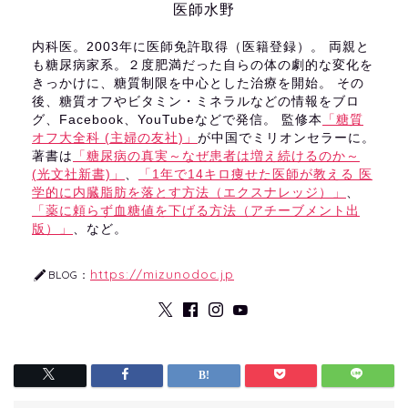
医師水野
内科医。2003年に医師免許取得（医籍登録）。 両親と
も糖尿病家系。２度肥満だった自らの体の劇的な変化を
きっかけに、糖質制限を中心とした治療を開始。 その
後、糖質オフやビタミン・ミネラルなどの情報をブロ
グ、Facebook、YouTubeなどで発信。 監修本
「糖質
オフ大全科 (主婦の友社)」
が中国でミリオンセラーに。
著書は
「糖尿病の真実～なぜ患者は増え続けるのか～
(光文社新書)」
、
「1年で14キロ痩せた医師が教える 医
学的に内臓脂肪を落とす方法（エクスナレッジ）」
、
「薬に頼らず血糖値を下げる方法（アチーブメント出
版）」
、など。
https://mizunodoc.jp
BLOG：