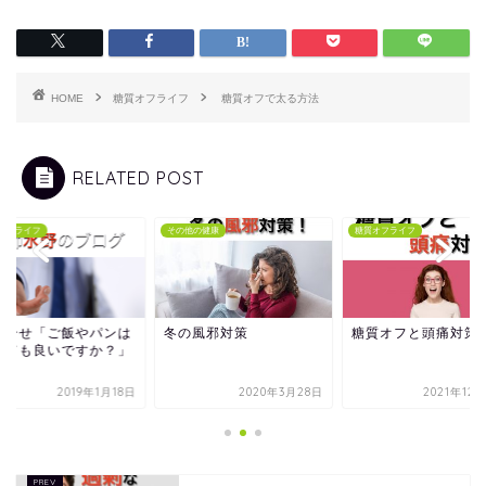
HOME
糖質オフライフ
糖質オフで太る方法
RELATED POST
オフライフ
その他の健康
糖質オフライフ
問合せ「ご飯やパンは
冬の風邪対策
糖質オフと頭痛対策
べても良いですか？」
2019年1月18日
2020年3月28日
2021年12