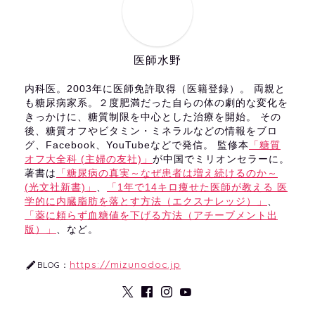
医師水野
内科医。2003年に医師免許取得（医籍登録）。 両親と
も糖尿病家系。２度肥満だった自らの体の劇的な変化を
きっかけに、糖質制限を中心とした治療を開始。 その
後、糖質オフやビタミン・ミネラルなどの情報をブロ
グ、Facebook、YouTubeなどで発信。 監修本
「糖質
オフ大全科 (主婦の友社)」
が中国でミリオンセラーに。
著書は
「糖尿病の真実～なぜ患者は増え続けるのか～
(光文社新書)」
、
「1年で14キロ痩せた医師が教える 医
学的に内臓脂肪を落とす方法（エクスナレッジ）」
、
「薬に頼らず血糖値を下げる方法（アチーブメント出
版）」
、など。
https://mizunodoc.jp
BLOG：