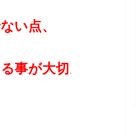
でない点、
する事が大切
。