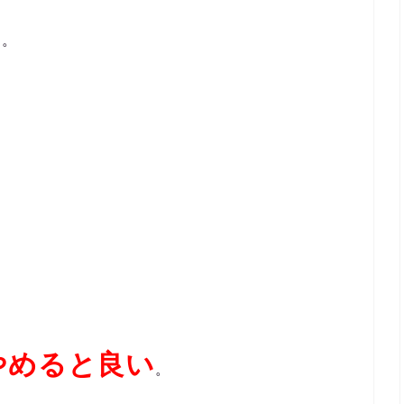
い
。
やめると良い
。