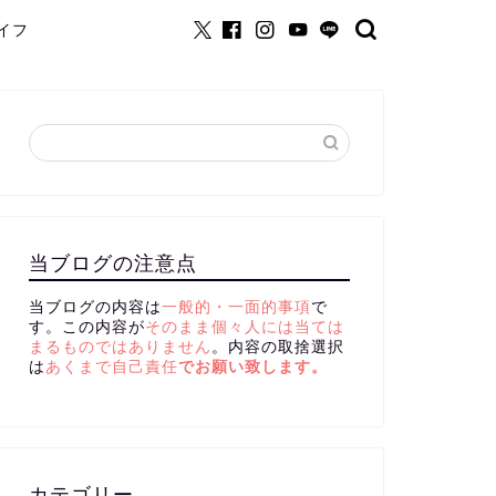
イフ
当ブログの注意点
当ブログの内容は
一般的・一面的事項
で
す。この内容が
そのまま個々人には当ては
まるものではありません
。内容の取捨選択
は
あくまで自己責任
でお願い致します。
カテゴリー