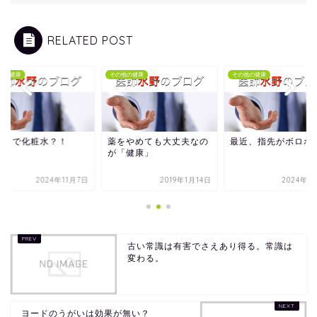
RELATED POST
他の健康
その他の健康
その他の健康
がりで化粧水？！
薬をやめても大丈夫なの
最近、指先がボロボ
が「健康」
2024年11月7日
2019年1月14日
2024年1
古い常識は有害でさえあり得る。常識は
変わる。
ヨードのうがいは効果が無い？