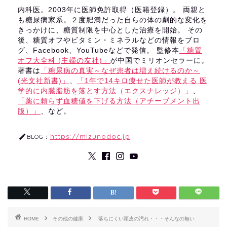
内科医。2003年に医師免許取得（医籍登録）。 両親と
も糖尿病家系。２度肥満だった自らの体の劇的な変化を
きっかけに、糖質制限を中心とした治療を開始。 その
後、糖質オフやビタミン・ミネラルなどの情報をブロ
グ、Facebook、YouTubeなどで発信。 監修本
「糖質
オフ大全科 (主婦の友社)」
が中国でミリオンセラーに。
著書は
「糖尿病の真実～なぜ患者は増え続けるのか～
(光文社新書)」
、
「1年で14キロ痩せた医師が教える 医
学的に内臓脂肪を落とす方法（エクスナレッジ）」
、
「薬に頼らず血糖値を下げる方法（アチーブメント出
版）」
、など。
https://mizunodoc.jp
BLOG：
HOME
その他の健康
落ちにくい頭皮の汚れ・・・そんなの無い