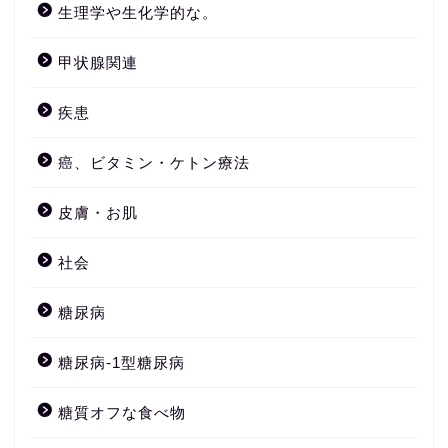
生理学や生化学的な。
甲状腺関連
疾患
癌、ビタミン・ケトン療法
皮膚・お肌
社会
糖尿病
糖尿病-1型糖尿病
糖質オフな食べ物