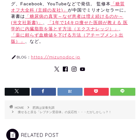
グ、Facebook、YouTubeなどで発信。 監修本
「糖質
オフ大全科 (主婦の友社)」
が中国でミリオンセラーに。
著書は
「糖尿病の真実～なぜ患者は増え続けるのか～
(光文社新書)」
、
「1年で14キロ痩せた医師が教える 医
学的に内臓脂肪を落とす方法（エクスナレッジ）」
、
「薬に頼らず血糖値を下げる方法（アチーブメント出
版）」
、など。
https://mizunodoc.jp
BLOG：
HOME
肥満は栄養失調
痩せると戻る「レプチン受容体」の反応性・・・だがしかしっ？！
RELATED POST