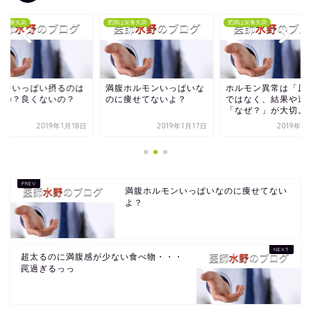
は栄養失調
肥満は栄養失調
肥満は栄養失調
質をいっぱい摂るのは
満腹ホルモンいっぱいな
ホルモン異常は「原
いの？良くないの？
のに痩せてないよ？
ではなく、結果や過
「なぜ？」が大切。
2019年1月18日
2019年1月17日
2019年1
満腹ホルモンいっぱいなのに痩せてない
よ？
超太るのに満腹感が少ない食べ物・・・
罠過ぎるっっ