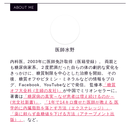
ABOUT ME
医師水野
内科医。2003年に医師免許取得（医籍登録）。 両親と
も糖尿病家系。２度肥満だった自らの体の劇的な変化を
きっかけに、糖質制限を中心とした治療を開始。 その
後、糖質オフやビタミン・ミネラルなどの情報をブロ
グ、Facebook、YouTubeなどで発信。 監修本
「糖質
オフ大全科 (主婦の友社)」
が中国でミリオンセラーに。
著書は
「糖尿病の真実～なぜ患者は増え続けるのか～
(光文社新書)」
、
「1年で14キロ痩せた医師が教える 医
学的に内臓脂肪を落とす方法（エクスナレッジ）」
、
「薬に頼らず血糖値を下げる方法（アチーブメント出
版）」
、など。