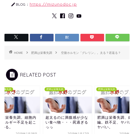
https://mizunodoc.jp
BLOG：
HOME
肥満は栄養失調
空腹ホルモン「グレリン」。太る？若返る？
RELATED POST
は栄養失調
肥満は栄養失調
肥満は栄養失調
満は栄養失調。細胞内
超太るのに満腹感が少な
肥満は栄養失調、鉄
エネルギー不足を起こ
い食べ物・・・罠過ぎる
編。鉄不足、ヤバい
ている。
っっ
ヤバい。
2019年1月18日
2019年1月17日
2019年1