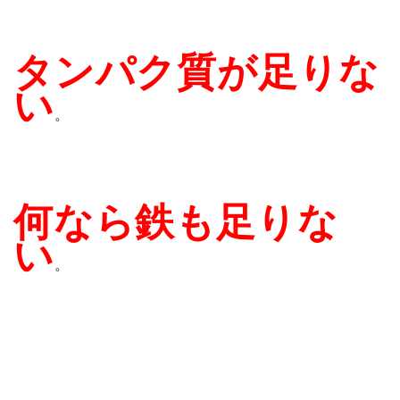
タンパク質が足りな
い
。
何なら鉄も足りな
い
。