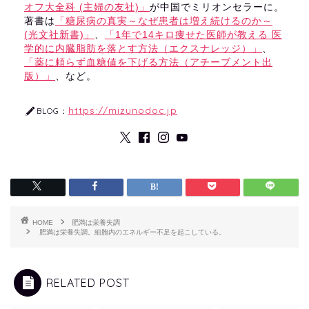
オフ大全科 (主婦の友社)」
が中国でミリオンセラーに。
著書は
「糖尿病の真実～なぜ患者は増え続けるのか～
(光文社新書)」
、
「1年で14キロ痩せた医師が教える 医
学的に内臓脂肪を落とす方法（エクスナレッジ）」
、
「薬に頼らず血糖値を下げる方法（アチーブメント出
版）」
、など。
https://mizunodoc.jp
BLOG：
HOME
肥満は栄養失調
肥満は栄養失調。細胞内のエネルギー不足を起こしている。
RELATED POST