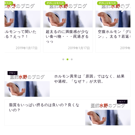
は栄養失調
肥満は栄養失調
肥満は栄養失調
腹ホルモンって聞いた
超太るのに満腹感が少な
空腹ホルモン「グレ
とある？えっ？！
い食べ物・・・罠過ぎる
ン」。太る？若返る
っっ
2019年1月17日
2019年1月17日
2019年1
ホルモン異常は「原因」ではなく、結果
や過程。「なぜ？」が大切。
脂質をいっぱい摂るのは良いの？良くな
いの？