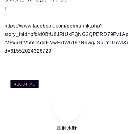
↓
https://www.facebook.com/permalink.php?
story_fbid=pfbid0BtU6JRiUxFQNG2QPERD79Fv1Ap
tVPxuHtV5bU4ddENwFxfW6197NnwgJSpLYfThWl&i
d=61552024326729
ABOUT ME
医師水野