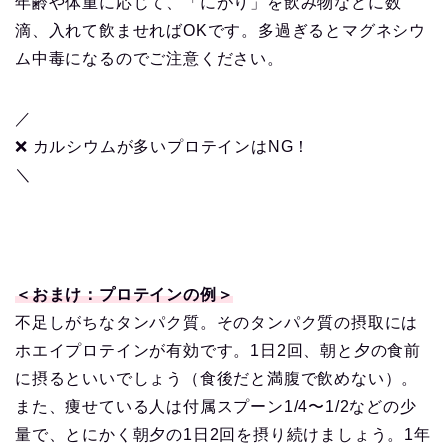
年齢や体重に応じて、「にがり」を飲み物などに数
滴、入れて飲ませればOKです。多過ぎるとマグネシウ
ム中毒になるのでご注意ください。
／
❌ カルシウムが多いプロテインはNG！
＼
＜おまけ：プロテインの例＞
不足しがちなタンパク質。そのタンパク質の摂取には
ホエイプロテインが有効です。1日2回、朝と夕の食前
に摂るといいでしょう（食後だと満腹で飲めない）。
また、痩せている人は付属スプーン1/4〜1/2などの少
量で、とにかく朝夕の1日2回を摂り続けましょう。1年