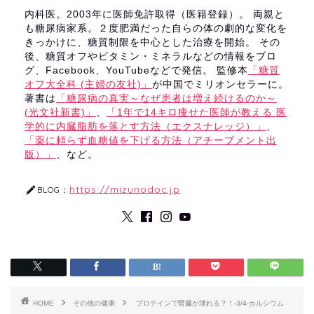
内科医。2003年に医師免許取得（医籍登録）。 両親と
も糖尿病家系。２度肥満だった自らの体の劇的な変化を
きっかけに、糖質制限を中心とした治療を開始。 その
後、糖質オフやビタミン・ミネラルなどの情報をブロ
グ、Facebook、YouTubeなどで発信。 監修本
「糖質
オフ大全科 (主婦の友社)」
が中国でミリオンセラーに。
著書は
「糖尿病の真実～なぜ患者は増え続けるのか～
(光文社新書)」
、
「1年で14キロ痩せた医師が教える 医
学的に内臓脂肪を落とす方法（エクスナレッジ）」
、
「薬に頼らず血糖値を下げる方法（アチーブメント出
版）」
、など。
https://mizunodoc.jp
BLOG：
HOME
その他の健康
プロテインで腎臓が壊れる？！-3/4-カルシウム