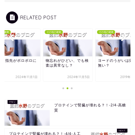
RELATED POST
他の健康
その他の健康
その他の健康
近、指先がボロボロに
物忘れがひどい、でも検
ヨードのうがいは効
査は異常なし？
無い？
2024年11月1日
2024年11月5日
2019年1
プロテインで腎臓が壊れる？！-2/4-高糖
質
プロテインで腎臓が壊れる？！-4/4-人工