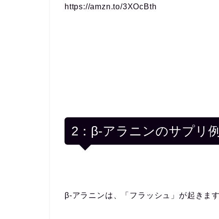
https://amzn.to/3XOcBth
2：β-アラニンのサプリ
β-アラニンは、「フラッシュ」が起きま