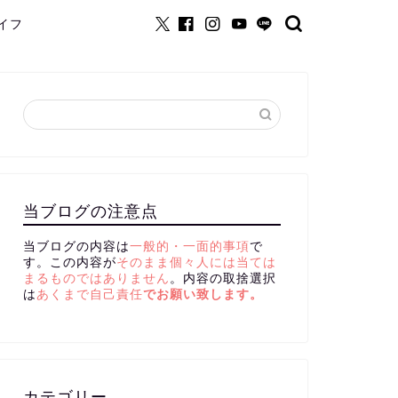
イフ
当ブログの注意点
当ブログの内容は
一般的・一面的事項
で
す。この内容が
そのまま個々人には当ては
まるものではありません
。内容の取捨選択
は
あくまで自己責任
でお願い致します。
カテゴリー