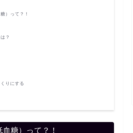
血糖）って？！
時は？
っくりにする
低血糖）って？！