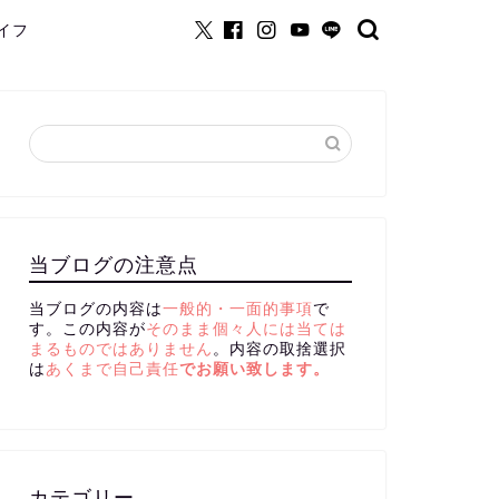
イフ
当ブログの注意点
当ブログの内容は
一般的・一面的事項
で
す。この内容が
そのまま個々人には当ては
まるものではありません
。内容の取捨選択
は
あくまで自己責任
でお願い致します。
カテゴリー