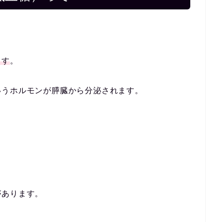
ます
。
いうホルモンが膵臓から分泌されます。
があります。