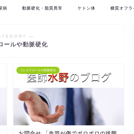
尿病
動脈硬化・脂質異常
ケトン体
糖質オフラ
ATEGORY ―
ロールや動脈硬化
コレステロールや動脈硬化
お問合せ 「血管が傷でボロボロの状態