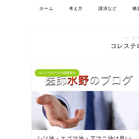
ホーム
考え方
講演など
糖
― C
コレステ
コレステロールや動脈硬化
シソ油・エゴマ油・アマニ油は良い