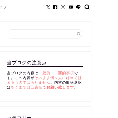
イフ
当ブログの注意点
当ブログの内容は
一般的・一面的事項
で
す。この内容が
そのまま個々人には当ては
まるものではありません
。内容の取捨選択
は
あくまで自己責任
でお願い致します。
カテゴリー