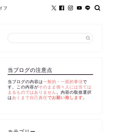
イフ
当ブログの注意点
当ブログの内容は
一般的・一面的事項
で
す。この内容が
そのまま個々人には当ては
まるものではありません
。内容の取捨選択
は
あくまで自己責任
でお願い致します。
カテゴリー