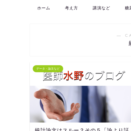
ホーム
考え方
講演など
糖
― C
データ・論文など
統計論文はスルー？その５「論より証