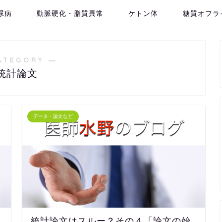
尿病
動脈硬化・脂質異常
ケトン体
糖質オフラ
ATEGORY ―
統計論文
データ・論文など
統計論文はスルー？その４「論文の始