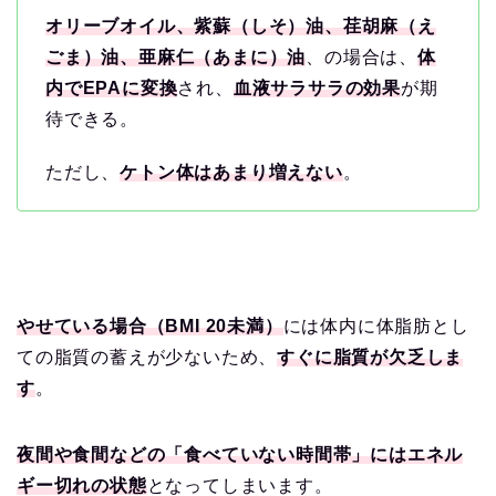
オリーブオイル、紫蘇（しそ）油、荏胡麻（え
ごま）油、亜麻仁（あまに）油
、の場合は、
体
内でEPAに変換
され、
血液サラサラの効果
が期
待できる。
ただし、
ケトン体はあまり増えない
。
やせている場合（BMI 20未満）
には体内に体脂肪とし
ての脂質の蓄えが少ないため、
すぐに脂質が欠乏しま
す
。
夜間や食間などの「食べていない時間帯」にはエネル
ギー切れの状態
となってしまいます。