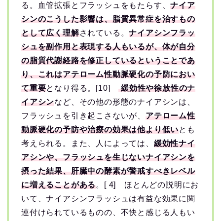
る。血管拡張とフラッシュをもたらす、
ナイア
シンのこうした影響は、脂質異常症を治すもの
として広く理解
されている。
ナイアシンフラッ
シュを副作用と表現する人もいるが、体が自分
の脂質代謝経路を修正しているということであ
り、これはアテローム性動脈硬化の予防におい
て重要
となり得る。[10]
緩効性や徐放性のナ
イアシン
など、その他の形態のナイアシンは、
フラッシュを引き起こさないが、
アテローム性
動脈硬化の予防や治療の効果は他より低い
とも
考えられる。また、人によっては、
緩効性ナイ
アシンや、フラッシュを生じないナイアシンを
摂った結果、肝臓中の酵素が警戒すべきレベル
に増えることがある
。[ 4] ほとんどの説明にお
いて、ナイアシンフラッシュは有益な効果に関
連付けられているものの、不快と感じる人もい