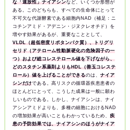
な「速放性」ナイアシン
など、いくつか形態が
ある。このどちらも、すべての生命体にとって
不可欠な代謝酵素である細胞内NAD（補足：ニ
コチンアミド・アデニン・ジヌクレオチド）を
増やす効果があるが、重要なこととして、
VLDL（超低密度リポタンパク質）、トリグリ
セリド（アテローム性動脈硬化の危険因子の一
つ）および総コレステロール値を下げながら、
どのスタチン系薬剤よりもHDL（善玉コレステ
ロール）値を上げることができる
のは、
ナイア
シンだけ
である。高リスクの循環器疾患患者の
ほとんどにとって、こうした成果は一般に願わ
しいものである。しかし、ナイアシンは、ナイ
アシンアミドよりも、多種の細胞におけるNAD
の増加効果が高いこともわかっているため、
疾
患の予防効果では、ナイアシンのほうがナイア