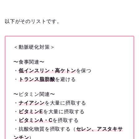
以下がそのリストです。
＜動脈硬化対策＞
〜食事関連〜
・
低インスリン・高ケトン
を保つ
・
トランス脂肪酸
を避ける
〜ビタミン関連〜
・
ナイアシン
を大量に摂取する
・
ビタミンE
を大量に摂取する
・
ビタミンA・C
を摂取する
・抗酸化物質を摂取する（
セレン、アスタキサ
ンチン
）