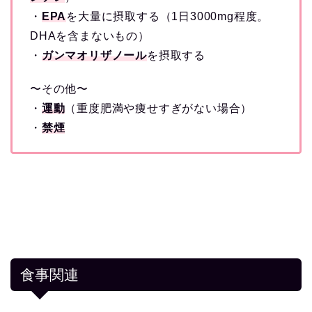
・
EPA
を大量に摂取する（1日3000mg程度。
DHAを含まないもの）
・
ガンマオリザノール
を摂取する
〜その他〜
・
運動
（重度肥満や痩せすぎがない場合）
・
禁煙
食事関連