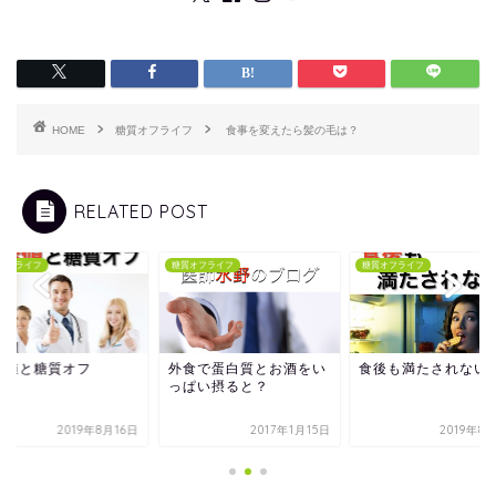
HOME
糖質オフライフ
食事を変えたら髪の毛は？
RELATED POST
オフライフ
糖質オフライフ
糖質オフライフ
酸値と糖質オフ
外食で蛋白質とお酒をい
食後も満たされない
っぱい摂ると？
2019年8月16日
2017年1月15日
2019年8