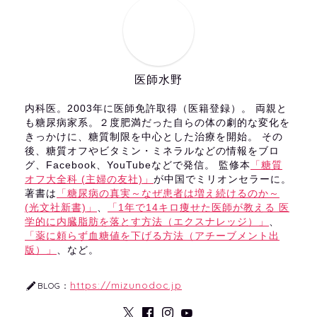
医師水野
内科医。2003年に医師免許取得（医籍登録）。 両親と
も糖尿病家系。２度肥満だった自らの体の劇的な変化を
きっかけに、糖質制限を中心とした治療を開始。 その
後、糖質オフやビタミン・ミネラルなどの情報をブロ
グ、Facebook、YouTubeなどで発信。 監修本
「糖質
オフ大全科 (主婦の友社)」
が中国でミリオンセラーに。
著書は
「糖尿病の真実～なぜ患者は増え続けるのか～
(光文社新書)」
、
「1年で14キロ痩せた医師が教える 医
学的に内臓脂肪を落とす方法（エクスナレッジ）」
、
「薬に頼らず血糖値を下げる方法（アチーブメント出
版）」
、など。
https://mizunodoc.jp
BLOG：