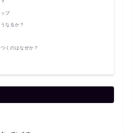
き？
ャップ
どうなるか？
っつくのはなぜか？