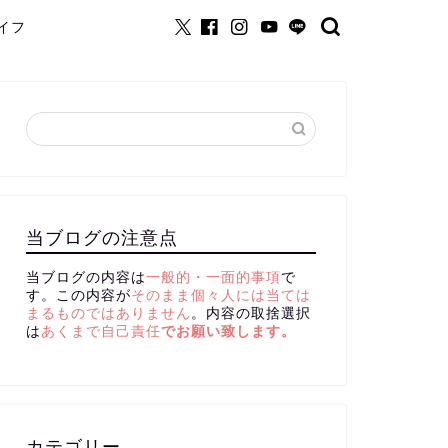
イフ
当ブログの注意点
当ブログの内容は
一般的・一面的事項
で
す。この内容が
そのまま個々人には当ては
まるものではありません
。内容の取捨選択
は
あくまで自己責任
でお願い致します。
カテゴリー