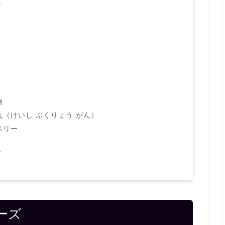
ズ
レ
物
丸（けいし ぶくりょう がん）
ベリー
ズ
ーズ