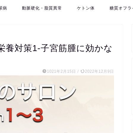
尿病
動脈硬化・脂質異常
ケトン体
糖質オフラ
栄養対策1-子宮筋腫に効かな
1021年2月15日
/
2022年12月9日