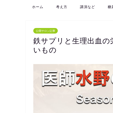
ホーム
考え方
講演など
糖
公開サロン記事
鉄サプリと生理出血の
いもの