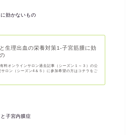
腫に効かないもの
と生理出血の栄養対策1-子宮筋腫に効
の
、有料オンラインサロン過去記事（シーズン１～３）の公
現サロン（シーズン4＆５）に参加希望の方はコチラをご
腫と子宮内膜症