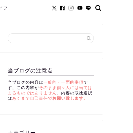
イフ
当ブログの注意点
当ブログの内容は
一般的・一面的事項
で
す。この内容が
そのまま個々人には当ては
まるものではありません
。内容の取捨選択
は
あくまで自己責任
でお願い致します。
カテゴリー