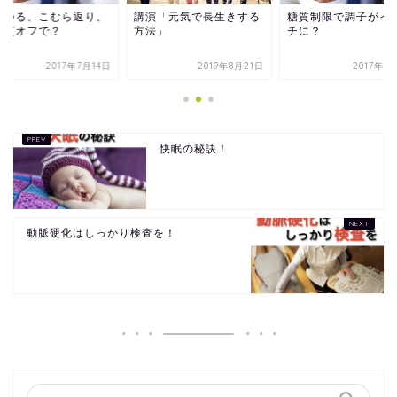
がつる、こむら返り、
講演「元気で長生きする
糖質制限で調子がイ
糖質オフで？
方法」
チに？
2017年7月14日
2019年8月21日
2017年1
快眠の秘訣！
動脈硬化はしっかり検査を！