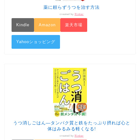
薬に頼らずうつを治す方法
created by
Rinker
Kindle
Amazon
楽天市場
Yahooショッピング
うつ消しごはん―タンパク質と鉄をたっぷり摂れば心と
体はみるみる軽くなる!
created by
Rinker