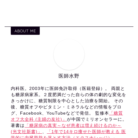
ABOUT ME
医師水野
内科医。2003年に医師免許取得（医籍登録）。 両親と
も糖尿病家系。２度肥満だった自らの体の劇的な変化を
きっかけに、糖質制限を中心とした治療を開始。 その
後、糖質オフやビタミン・ミネラルなどの情報をブロ
グ、Facebook、YouTubeなどで発信。 監修本
「糖質
オフ大全科 (主婦の友社)」
が中国でミリオンセラーに。
著書は
「糖尿病の真実～なぜ患者は増え続けるのか～
(光文社新書)」
、
「1年で14キロ痩せた医師が教える 医
学的に内臓脂肪を落とす方法（エクスナレッジ）」
、