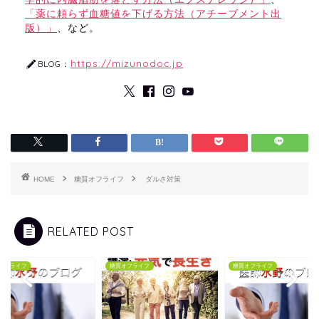
「薬に頼らず血糖値を下げる方法（アチーブメント出
版）」
、など。
https://mizunodoc.jp
BLOG：
HOME
糖質オフライフ
ダルさ対策
RELATED POST
オフライフ
糖質オフライフ
糖質オフライフ