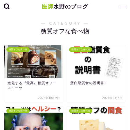
医師
水野のブログ
― CATEGORY ―
糖質オフな食べ物
糖質オフな食べ物
糖質オフな食べ物
進化する〝最高〟糖質オフ・
蛋白脂質食の説明書！
スイーツ
2024年10月9日
2021年2月6日
糖質オフな食べ物
糖質オフな食べ物