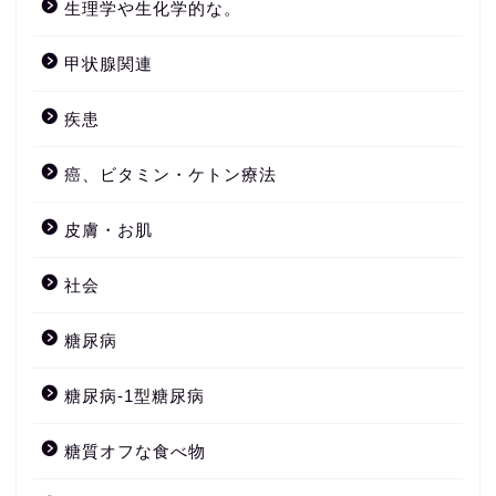
生理学や生化学的な。
甲状腺関連
疾患
癌、ビタミン・ケトン療法
皮膚・お肌
社会
糖尿病
糖尿病-1型糖尿病
糖質オフな食べ物