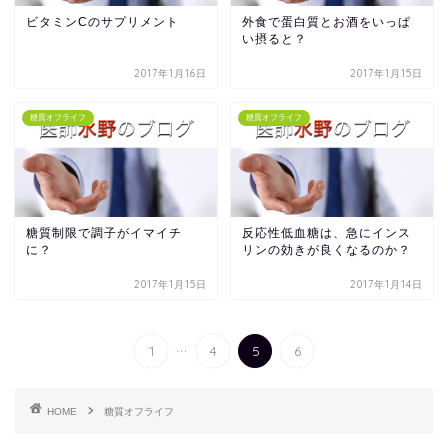
ビタミンCのサプリメント
外食で蛋白質とお酒をいっぱ
い摂ると？
2017年1月16日
2017年1月15日
糖質オフライフ
糖質オフライフ
糖質制限で調子がイマイチ
反応性低血糖は、急にインス
に？
リンの効きが良くなるのか？
2017年1月15日
2017年1月14日
...
1
4
5
6
HOME
糖質オフライフ