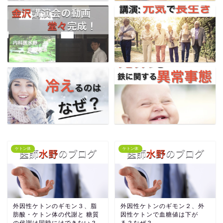
ケトン体
ケトン体
外因性ケトンのギモン３、脂
外因性ケトンのギモン２、外
肪酸・ケトン体の代謝と 糖質
因性ケトンで血糖値は下が
の代謝は同時にはできない？
る？なぜ？