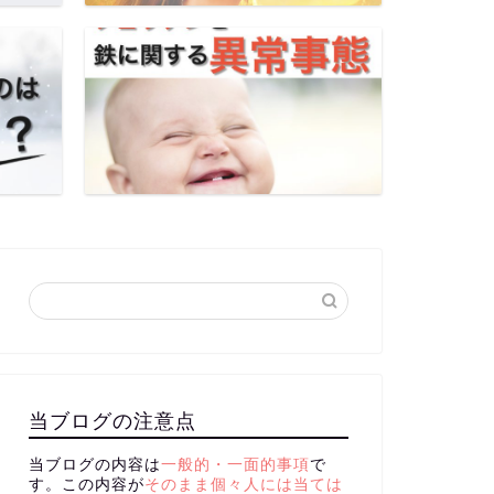
当ブログの注意点
当ブログの内容は
一般的・一面的事項
で
す。この内容が
そのまま個々人には当ては