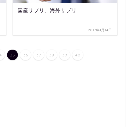
国産サプリ、海外サプリ
日
2017年1月14日
4
35
36
37
38
39
40