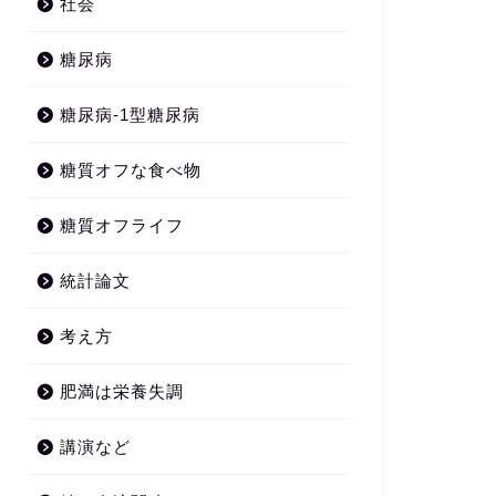
社会
糖尿病
糖尿病-1型糖尿病
糖質オフな食べ物
糖質オフライフ
統計論文
考え方
肥満は栄養失調
講演など