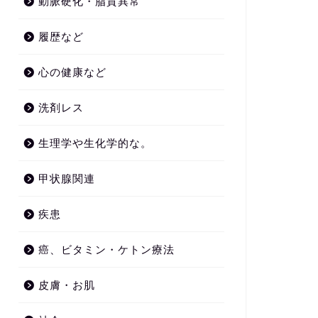
動脈硬化・脂質異常
履歴など
心の健康など
洗剤レス
生理学や生化学的な。
甲状腺関連
疾患
癌、ビタミン・ケトン療法
皮膚・お肌