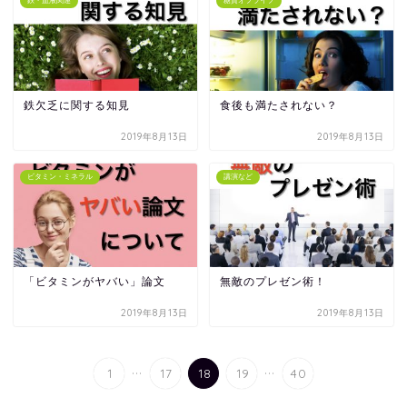
鉄・血液関連
糖質オフライフ
鉄欠乏に関する知見
食後も満たされない？
2019年8月13日
2019年8月13日
ビタミン・ミネラル
講演など
「ビタミンがヤバい」論文
無敵のプレゼン術！
2019年8月13日
2019年8月13日
...
...
1
17
18
19
40